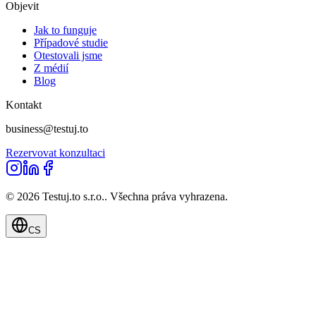
Objevit
Jak to funguje
Případové studie
Otestovali jsme
Z médií
Blog
Kontakt
business@testuj.to
Rezervovat konzultaci
©
2026
Testuj.to s.r.o.
.
Všechna práva vyhrazena.
CS