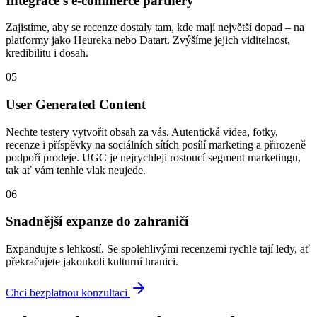
Integrace s e-commerce partnery
Zajistíme, aby se recenze dostaly tam, kde mají největší dopad – na
platformy jako Heureka nebo Datart. Zvýšíme jejich viditelnost,
kredibilitu i dosah.
05
User Generated Content
Nechte testery vytvořit obsah za vás. Autentická videa, fotky,
recenze i příspěvky na sociálních sítích posílí marketing a přirozeně
podpoří prodeje. UGC je nejrychleji rostoucí segment marketingu,
tak ať vám tenhle vlak neujede.
06
Snadnější expanze do zahraničí
Expandujte s lehkostí. Se spolehlivými recenzemi rychle tají ledy, ať
překračujete jakoukoli kulturní hranici.
Chci bezplatnou konzultaci