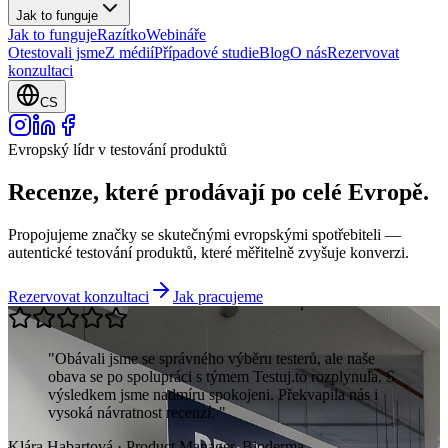
Jak to funguje
Jak to funguje
Razítko
Webináře
Otestovali jsme
Z médií
Případové studie
Blog
O nás
Rezervovat
konzultaci
CS
Evropský lídr v testování produktů
Recenze, které
prodávají
po celé Evropě.
Propojujeme značky se skutečnými evropskými spotřebiteli —
autentické testování produktů, které měřitelně zvyšuje konverzi.
Rezervovat konzultaci
Jak pracujeme
"
Obávali jsme se správného výběru testerů, ale naše
obava se po spolupráci s týmem Testuj.to rozplynula. S
výsledkem jsme nadmíru spokojeni. Překvapila nás i
vysoká návratnost recenzí.
"
Klára Habartová
·
Product Manager, Bioderma