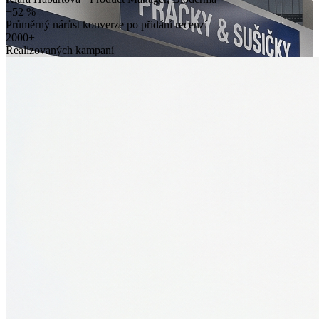
+52 %
Průměrný nárůst konverze po přidání recenzí
2000+
Realizovaných kampaní