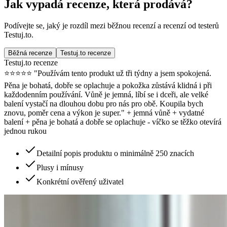
Jak vypadá recenze, která prodává?
Podívejte se, jaký je rozdíl mezi běžnou recenzí a recenzí od testerů
Testuj.to.
Běžná recenze
Testuj.to recenze
Testuj.to recenze
⭐⭐⭐⭐⭐ "Používám tento produkt už tři týdny a jsem spokojená.
Pěna je bohatá, dobře se oplachuje a pokožka zůstává klidná i při
každodenním používání. Vůně je jemná, líbí se i dceři, ale velké
balení vystačí na dlouhou dobu pro nás pro obě. Koupila bych
znovu, poměr cena a výkon je super." + jemná vůně + vydatné
balení + pěna je bohatá a dobře se oplachuje - víčko se těžko otevírá
jednou rukou
Detailní popis produktu o minimálně 250 znacích
Plusy i mínusy
Konkrétní ověřený uživatel