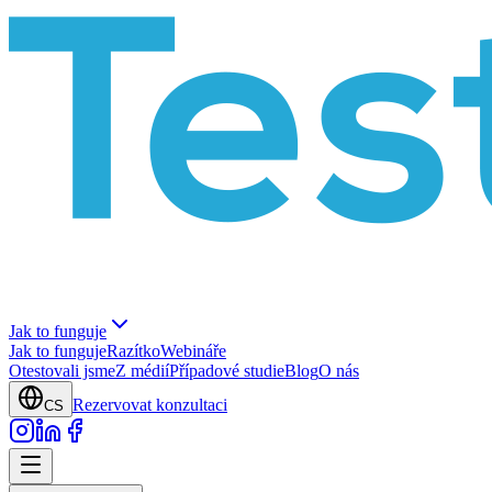
Jak to funguje
Jak to funguje
Razítko
Webináře
Otestovali jsme
Z médií
Případové studie
Blog
O nás
Rezervovat konzultaci
CS