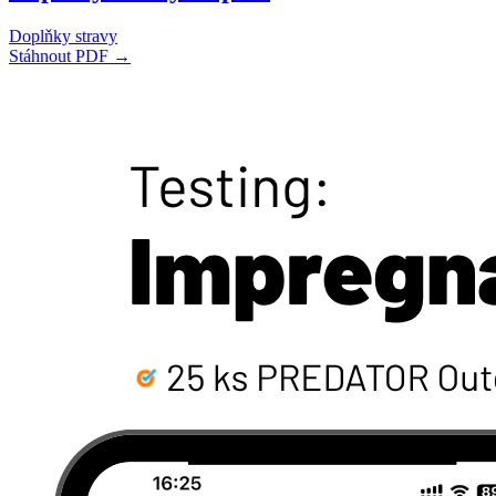
Doplňky stravy
Stáhnout PDF →