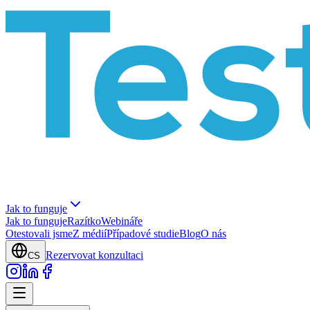
Jak to funguje
Jak to funguje
Razítko
Webináře
Otestovali jsme
Z médií
Případové studie
Blog
O nás
Rezervovat konzultaci
CS