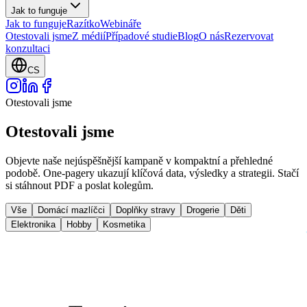
Jak to funguje
Jak to funguje
Razítko
Webináře
Otestovali jsme
Z médií
Případové studie
Blog
O nás
Rezervovat
konzultaci
CS
Otestovali jsme
Otestovali jsme
Objevte naše nejúspěšnější kampaně v kompaktní a přehledné
podobě. One-pagery ukazují klíčová data, výsledky a strategii. Stačí
si stáhnout PDF a poslat kolegům.
Vše
Domácí mazlíčci
Doplňky stravy
Drogerie
Děti
Elektronika
Hobby
Kosmetika