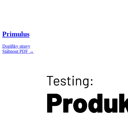
Primulus
Doplňky stravy
Stáhnout PDF →